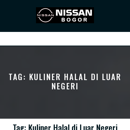
Skip
to
content
Open
Button
TAG:
KULINER HALAL DI LUAR
NEGERI
Tag:
Kuliner Halal di Luar Negeri