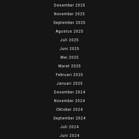
Desember 2025
November 2025
September 2025
Agustus 2025
Juli 2025
Juni 2025
Mei 2025
Maret 2025
Februari 2025
Januari 2025
Desember 2024
November 2024
Oktober 2024
September 2024
Juli 2024
Juni 2024