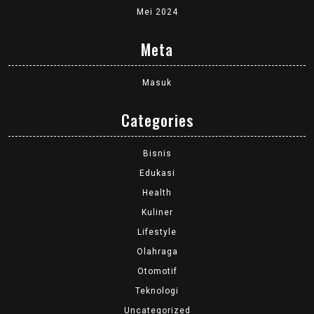
Mei 2024
Meta
Masuk
Categories
Bisnis
Edukasi
Health
Kuliner
Lifestyle
Olahraga
Otomotif
Teknologi
Uncategorized