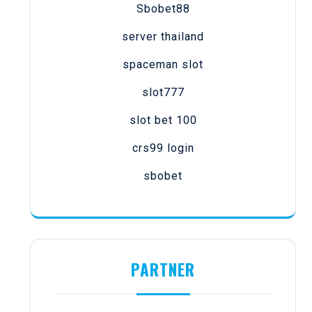
Sbobet88
server thailand
spaceman slot
slot777
slot bet 100
crs99 login
sbobet
PARTNER