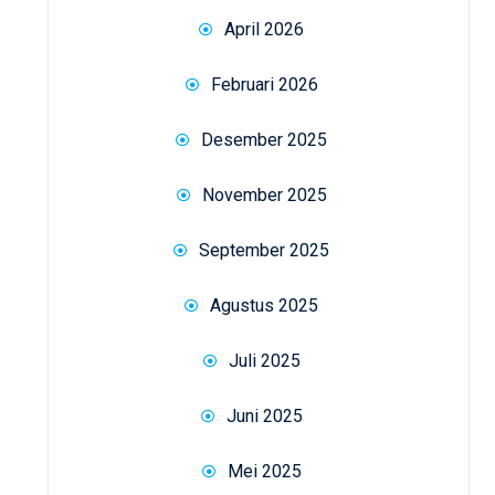
April 2026
Februari 2026
Desember 2025
November 2025
September 2025
Agustus 2025
Juli 2025
Juni 2025
Mei 2025