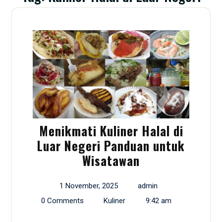
Menikmati Kuliner Halal di
Luar Negeri Panduan untuk
Wisatawan
1 November, 2025
admin
0 Comments
Kuliner
9:42 am