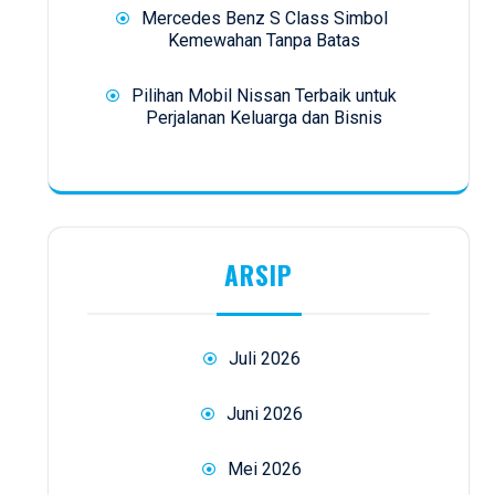
Mercedes Benz S Class Simbol
Kemewahan Tanpa Batas
Pilihan Mobil Nissan Terbaik untuk
Perjalanan Keluarga dan Bisnis
ARSIP
Juli 2026
Juni 2026
Mei 2026