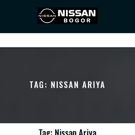
Skip
to
content
Open
Button
TAG:
NISSAN ARIYA
Tag:
Nissan Ariya