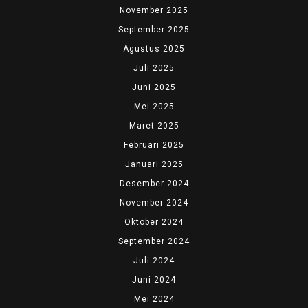
November 2025
September 2025
Agustus 2025
Juli 2025
Juni 2025
Mei 2025
Maret 2025
Februari 2025
Januari 2025
Desember 2024
November 2024
Oktober 2024
September 2024
Juli 2024
Juni 2024
Mei 2024