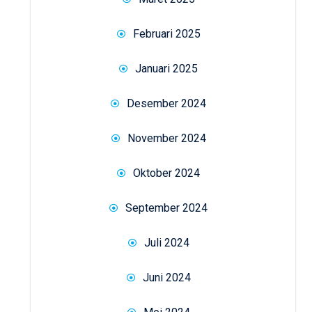
Februari 2025
Januari 2025
Desember 2024
November 2024
Oktober 2024
September 2024
Juli 2024
Juni 2024