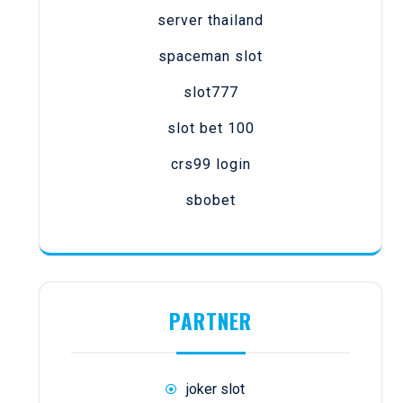
server thailand
spaceman slot
slot777
slot bet 100
crs99 login
sbobet
PARTNER
joker slot