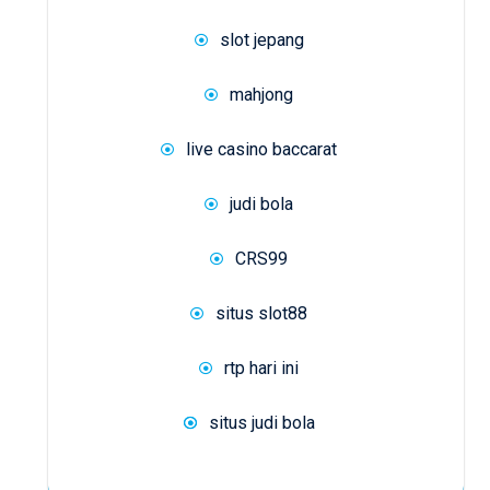
slot jepang
mahjong
live casino baccarat
judi bola
CRS99
situs slot88
rtp hari ini
situs judi bola