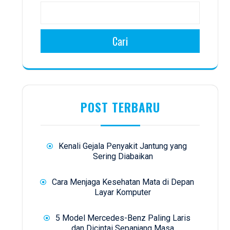
Cari
POST TERBARU
Kenali Gejala Penyakit Jantung yang
Sering Diabaikan
Cara Menjaga Kesehatan Mata di Depan
Layar Komputer
5 Model Mercedes-Benz Paling Laris
dan Dicintai Sepanjang Masa