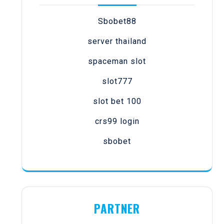
Sbobet88
server thailand
spaceman slot
slot777
slot bet 100
crs99 login
sbobet
PARTNER