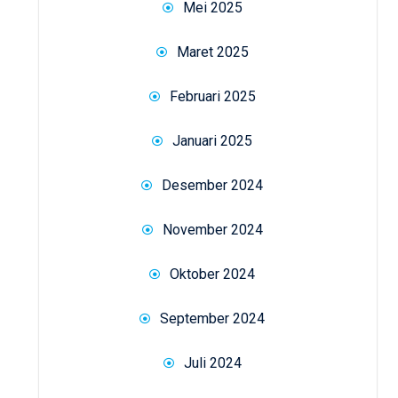
Mei 2025
Maret 2025
Februari 2025
Januari 2025
Desember 2024
November 2024
Oktober 2024
September 2024
Juli 2024