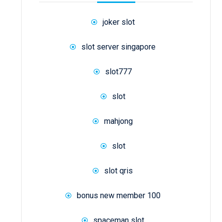
joker slot
slot server singapore
slot777
slot
mahjong
slot
slot qris
bonus new member 100
spaceman slot