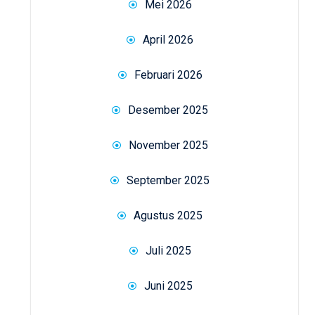
Mei 2026
April 2026
Februari 2026
Desember 2025
November 2025
September 2025
Agustus 2025
Juli 2025
Juni 2025