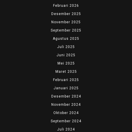
Februari 2026
Desember 2025
November 2025
September 2025
Agustus 2025
Juli 2025
Juni 2025
Mei 2025
Maret 2025
Februari 2025
Januari 2025
Desember 2024
November 2024
Oktober 2024
September 2024
Juli 2024